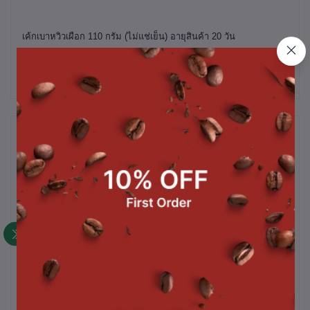
เค้กเบาหวิวเผือก 110 กรัม (ไม่แช่เย็น)
อายุสินค้า 20 วัน
สินค้าที่ซื้อบ่อย
ม
ชิฟฟ่อนมะพร้าวลาวา (แช่
ชิฟฟ่อนเค้กสอดไส้ รวมรส 3
ช
่แช่
เย็น)
ชิ้น(ไม่แช่เย็น)
฿40.00
฿40.00