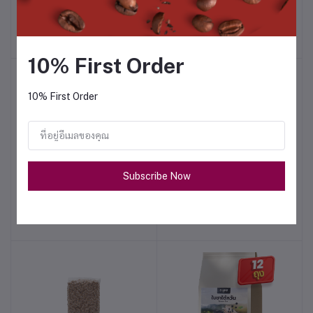
฿105.00
฿480.00
10% First Order
10% First Order
Subscribe Now
ครีมเทียม 1 kg.
ไข่มุกดำ 6 ถุง
หยิบใส่ตะกร้า
หยิบใส่ตะกร้า
฿81.00
฿225.00