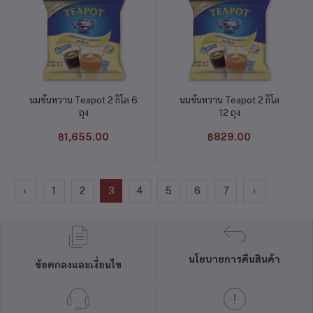
นมข้นหวาน Teapot 2 กิโล 6
นมข้นหวาน Teapot 2 กิโล
หยิบใส่ตะกร้า
หยิบใส่ตะกร้า
ถุง
12 ถุง
฿1,655.00
฿829.00
‹
1
2
3
4
5
6
7
›
นโยบายการคืนสินค้า
ข้อตกลงและเงื่อนไข