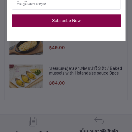
ครีมซุปมันฝรั่ง / Potato Cream Soup
฿49.00
Subscribe Now
มันฝรั่งอบชีส / Potato Au Gratin
฿49.00
หอยแมลงภู่อบ คาเฟเดอปารี 3 ตัว / Baked
mussels with Holandaise sauce 3pcs
฿84.00
นโยบายการคืนสินค้า