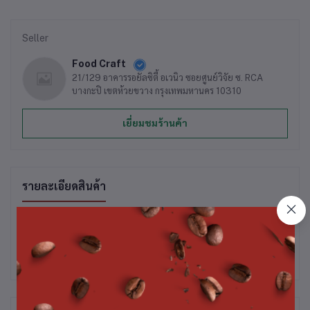
Seller
Food Craft
21/129 อาคารรอยัลซิตี้ อเวนิว ซอยศูนย์วิจัย ซ. RCA
บางกะปิ เขตห้วยขวาง กรุงเทพมหานคร 10310
เยี่ยมชมร้านค้า
รายละเอียดสินค้า