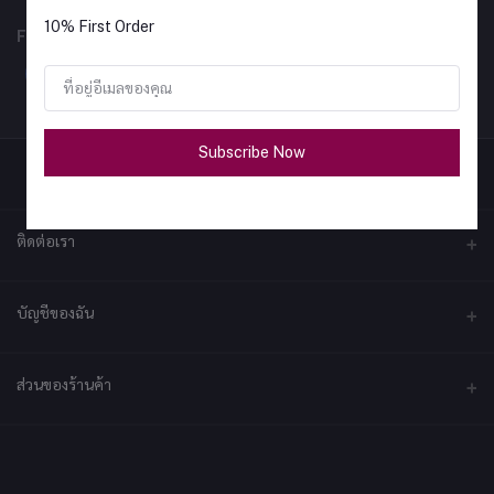
10% First Order
FOLLOW US
Subscribe Now
ติดต่อเรา
ที่อยู่
บัญชีของฉัน
บริษัท เอ็กซ์เซล เทคแอนด์อินโนเวชั่น จำกัด ที่อยู่ เลขที่ 79/2 หมู่ที่ 12 ซอย
ประชาราษฎร์-กระทุ่มล้ม ตำบลไร่ขิง ถนนพุทธมณฑลสาย 5 อำเภอสามพราน
จังหวัดนครปฐม 73210
เข้าสู่ระบบ
ส่วนของร้านค้า
ประวัติการสั่งซื้อ
โทรศัพท์
092-2878361
สมัครเป็นร้านค้า
สมัครตอนนี้
สินค้าโปรดของฉัน
ร้านค้าเข้าสู่ระบบ