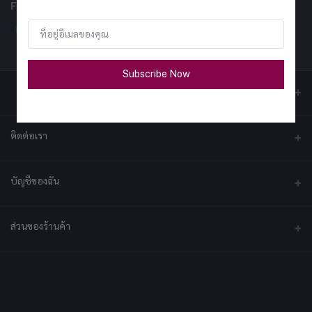
FOLLOW US
Subscribe Now
ติดต่อเรา
ที่อยู่
บัญชีของฉัน
บริษัท เอ็กซ์เซล เทคแอนด์อินโนเวชั่น จำกัด ที่อยู่ เลขที่ 79/2 หมู่ที่ 12 ซอย
ประชาราษฎร์-กระทุ่มล้ม ตำบลไร่ขิง ถนนพุทธมณฑลสาย 5 อำเภอสามพราน
จังหวัดนครปฐม 73210
เข้าสู่ระบบ
ส่วนของร้านค้า
ประวัติการสั่งซื้อ
โทรศัพท์
092-2878361
สมัครเป็นร้านค้า
สมัครตอนนี้
สินค้าโปรดของฉัน
ร้านค้าเข้าสู่ระบบ
อีเมล์
ติดตามการสั่งซื้อ