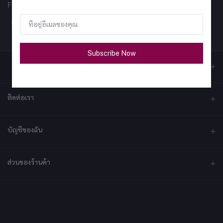
FOLLOW US
Subscribe Now
ติดต่อเรา
ที่อยู่
บัญชีของฉัน
บริษัท เอ็กซ์เซล เทคแอนด์อินโนเวชั่น จำกัด ที่อยู่ เลขที่ 79/2 หมู่ที่ 12 ซอย
ประชาราษฎร์-กระทุ่มล้ม ตำบลไร่ขิง ถนนพุทธมณฑลสาย 5 อำเภอสามพราน
จังหวัดนครปฐม 73210
เข้าสู่ระบบ
ส่วนของร้านค้า
ประวัติการสั่งซื้อ
โทรศัพท์
092-2878361
สมัครเป็นร้านค้า
สมัครตอนนี้
สินค้าโปรดของฉัน
ร้านค้าเข้าสู่ระบบ
อีเมล์
ติดตามการสั่งซื้อ