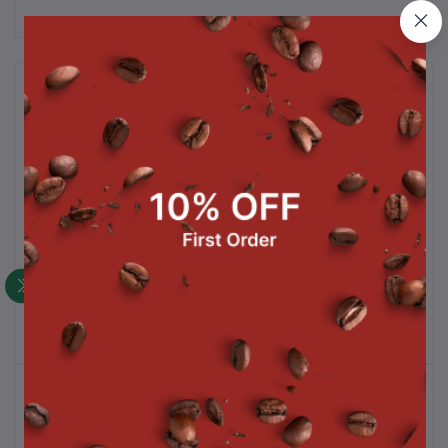
สินค้าที่ซื้อบ่อย
ไข่
เค้กมะพร้าวสามเหลี่ยม 1 ชิ้น
ขนมปังสังขยาใบเตยนมสด 6
ส
(แช่เย็น)
ลูก (แช่เย็น)
฿50.00
฿45.00
สินค้าขายดี