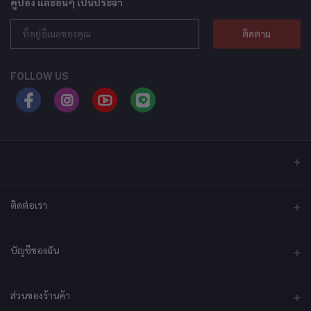
คูปอง และอื่นๆ เป็นประจำ
ติดตาม
FOLLOW US
ติดต่อเรา
ที่อยู่
บัญชีของฉัน
บริษัท เอ็กซ์เซล เทคแอนด์อินโนเวชั่น จำกัด ที่อยู่ เลขที่ 79/2 หมู่ที่ 12 ซอย
ประชาราษฎร์-กระทุ่มล้ม ตำบลไร่ขิง ถนนพุทธมณฑลสาย 5 อำเภอสามพราน
จังหวัดนครปฐม 73210
เข้าสู่ระบบ
ส่วนของร้านค้า